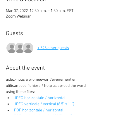
Mar 07, 2022, 12:30 p.m. – 1:30 p.m. EST
Zoom Webinar
Guests
+ 526 other guests
About the event
aidez-nous à promouvoir l'événement en 
utilisant ces fichiers / help us spread the word 
using these files:
JPEG horizontale / horizontal
JPEG verticale / vertical (8.5" x 11")
PDF horizontale / horizontal
PDF verticale / vertical (8.5" x 11")
English follows.