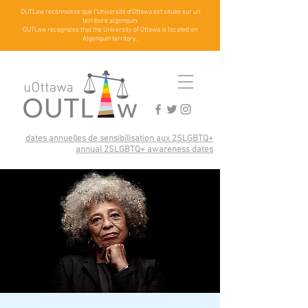
OUTLaw reconnaisse que l'Université d'Ottawa est située sur un
territoire algonquin.
OUTLaw recognizes that the University of Ottawa is located on
Algonquin territory.
dates annuelles de sensibilisation aux 2SLGBTQ+
annual 2SLGBTQ+ awareness dates